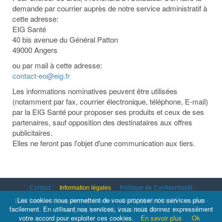
demande par courrier auprès de notre service administratif à
cette adresse:
EIG Santé
40 bis avenue du Général Patton
49000 Angers
ou par mail à cette adresse:
contact-eo@eig.fr
Les informations nominatives peuvent être utilisées
(notamment par fax, courrier électronique, téléphone, E-mail)
par la EIG Santé pour proposer ses produits et ceux de ses
partenaires, sauf opposition des destinataires aux offres
publicitaires.
Elles ne feront pas l'objet d'une communication aux tiers.
Contact
Information légales
Politique de Confidentialité
Les cookies nous permettent de vous proposer nos services plus
EIG Santé -
16 rue Amedé Gordini - 49070 BEAUCOUZÉ
-
contact-
facilement. En utilisant nos services, vous nous donnez expressément
eo@eig.fr
+33 (0) 2.41.09.32.90
votre accord pour exploiter ces cookies.
En savoir plus
Ok